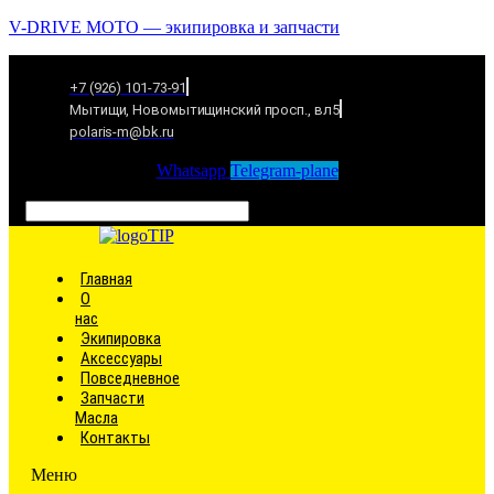
V-DRIVE MOTO — экипировка и запчасти
+7 (926) 101-73-91
Мытищи, Новомытищинский просп., вл5
polaris-m@bk.ru
Whatsapp
Telegram-plane
Связаться
Главная
О
нас
Экипировка
Аксессуары
Повседневное
Запчасти
Масла
Контакты
Меню