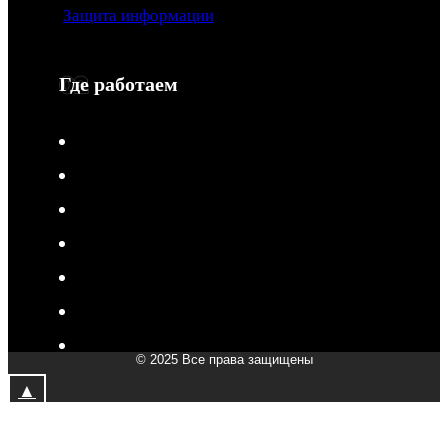
Защита информации
Где работаем
V-Drive moto в Туле
V-Drive moto в Сочи
V-Drive moto в Королёве
V-Drive moto в Самаре
V-Drive moto в Сергиевом Посаде
V-Drive moto в Мытищах
V-Drive moto в Химках
© 2025 Все права защищены
V-Drive moto в Подольске
▲
V-Drive moto в Казани
V-Drive moto в Москве