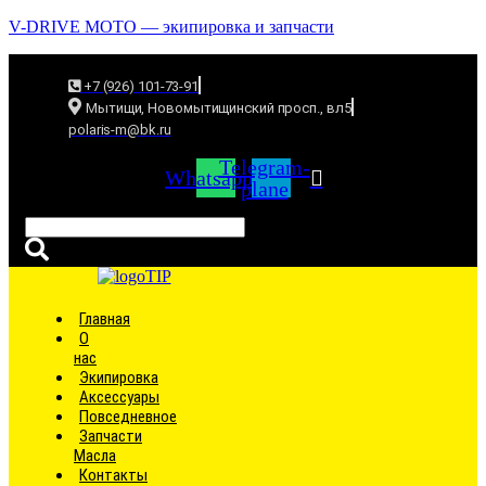
V-DRIVE MOTO — экипировка и запчасти
+7 (926) 101-73-91
Мытищи, Новомытищинский просп., вл5
polaris-m@bk.ru
Telegram-
Whatsapp
plane
Связаться
Главная
О
нас
Экипировка
Аксессуары
Повседневное
Запчасти
Масла
Контакты