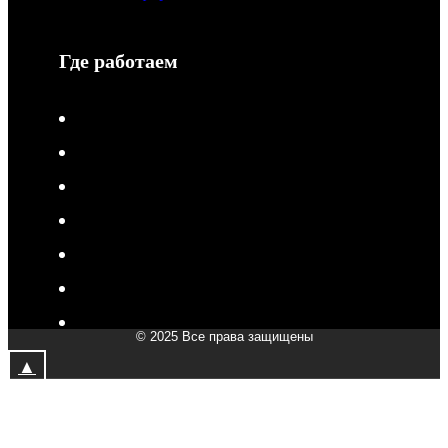
Где работаем
V-Drive moto в Туле
V-Drive moto в Сочи
V-Drive moto в Королёве
V-Drive moto в Самаре
V-Drive moto в Сергиевом Посаде
V-Drive moto в Мытищах
V-Drive moto в Химках
© 2025 Все права защищены
V-Drive moto в Подольске
▲
V-Drive moto в Казани
V-Drive moto в Москве