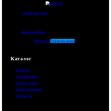
+7 (926) 101-73-91
Мытищи, Новомытищинский просп., вл5
polaris-m@bk.ru
Whatsapp
Telegram-plane
Каталог
Каталог
Экипировка
Аксессуары
Повседневная
Запчасти