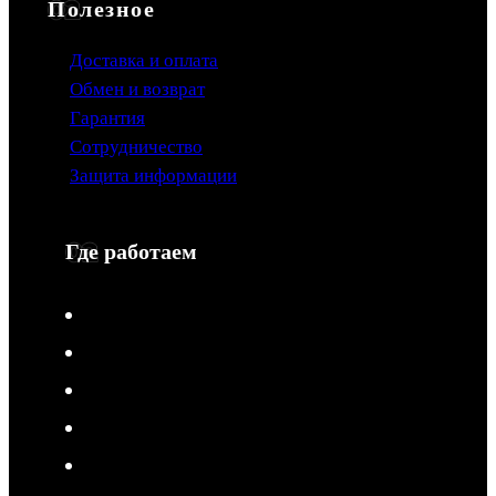
Полезное
Доставка и оплата
Обмен и возврат
Гарантия
Сотрудничество
Защита информации
Где работаем
V-Drive moto в Туле
V-Drive moto в Сочи
V-Drive moto в Королёве
V-Drive moto в Самаре
V-Drive moto в Сергиевом Посаде