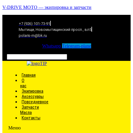
V-DRIVE MOTO — экипировка и запчасти
+7 (926) 101-73-91
Мытищи, Новомытищинский просп., вл5
polaris-m@bk.ru
Whatsapp
Telegram-plane
Связаться
Главная
О
нас
Экипировка
Аксессуары
Повседневное
Запчасти
Масла
Контакты
Меню