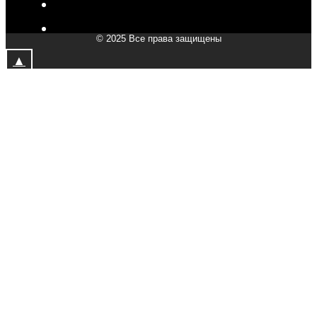
V-Drive moto в Мытищах
V-Drive moto в Химках
© 2025 Все права защищены
V-Drive moto в Подольске
▲
V-Drive moto в Казани
V-Drive moto в Москве