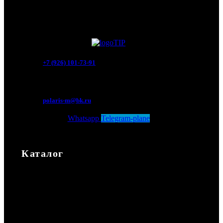
+7 (926) 101-73-91
Мытищи, Новомытищинский просп., вл5
polaris-m@bk.ru
Whatsapp
Telegram-plane
Каталог
Каталог
Экипировка
Аксессуары
Повседневная