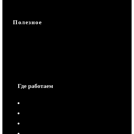
Запчасти
Полезное
Доставка и оплата
Обмен и возврат
Гарантия
Сотрудничество
Защита информации
Где работаем
V-Drive moto в Туле
V-Drive moto в Сочи
V-Drive moto в Королёве
V-Drive moto в Самаре