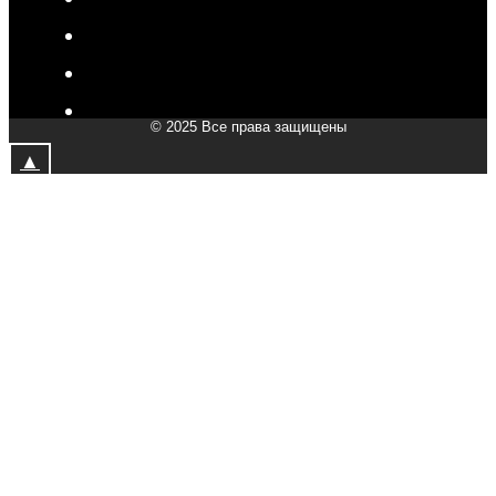
V-Drive moto в Сергиевом Посаде
V-Drive moto в Мытищах
V-Drive moto в Химках
© 2025 Все права защищены
V-Drive moto в Подольске
▲
V-Drive moto в Казани
V-Drive moto в Москве