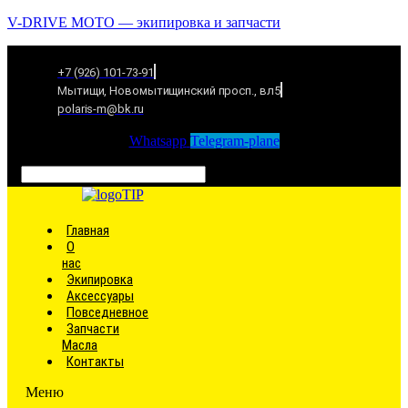
V-DRIVE MOTO — экипировка и запчасти
+7 (926) 101-73-91
Мытищи, Новомытищинский просп., вл5
polaris-m@bk.ru
Whatsapp
Telegram-plane
Связаться
Главная
О
нас
Экипировка
Аксессуары
Повседневное
Запчасти
Масла
Контакты
Меню