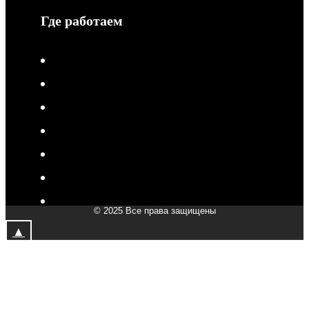
Где работаем
V-Drive moto в Туле
V-Drive moto в Сочи
V-Drive moto в Королёве
V-Drive moto в Самаре
V-Drive moto в Сергиевом Посаде
V-Drive moto в Мытищах
V-Drive moto в Химках
© 2025 Все права защищены
V-Drive moto в Подольске
▲
V-Drive moto в Казани
V-Drive moto в Москве