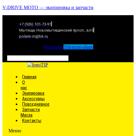
V-DRIVE MOTO — экипировка и запчасти
+7 (926) 101-73-91
Мытищи, Новомытищинский просп., вл5
polaris-m@bk.ru
Whatsapp
Telegram-plane
Связаться
Главная
О
нас
Экипировка
Аксессуары
Повседневное
Запчасти
Масла
Контакты
Меню