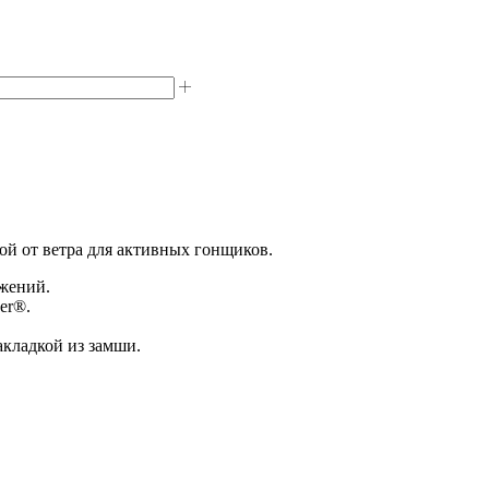
той от ветра для активных гонщиков.
ижений.
er®.
акладкой из замши.