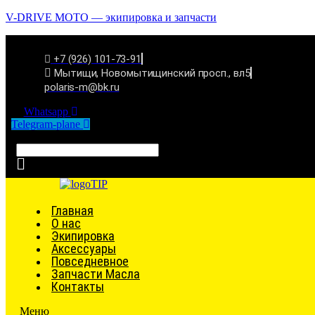
V-DRIVE MOTO — экипировка и запчасти
+7 (926) 101-73-91
Мытищи, Новомытищинский просп., вл5
polaris-m@bk.ru
Whatsapp
Telegram-plane
Связаться
Главная
О нас
Экипировка
Аксессуары
Повседневное
Запчасти Масла
Контакты
Меню