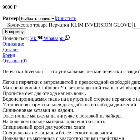
9000
₽
Размер
Очистить
Количество товара Перчатки KLIM INVERSION GLOVE
В корзину
Поделиться:
Vk
Whatsapp
Описание
Детали
Бренд
Отзывы (0)
Перчатки Inversion — это уникальные, легкие перчатки с защи
Легкие перчатки с ветрозащитой и превосходной свободой дв
Материал gore-tex infinium™ с ветрозащитной тканью windstopp
Пропитка dwr для отвода капель воды.
Водонепроницаемая ткань на внутренней стороне перчаток с н
Утонченная форма пальцев для удобства и свободы движений.
Силиконовые вставки на ладони.
Эластичные манжеты на липучке с вставкой из лайкры.
На большом пальце материал для очистки линз.
Специальный крой для удобства хвата.
Специальная петлица для более легкого надевания.
Подкладка из материала с влагоотводящими свойствами