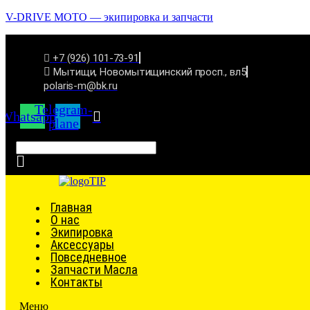
V-DRIVE MOTO — экипировка и запчасти
+7 (926) 101-73-91
Мытищи, Новомытищинский просп., вл5
polaris-m@bk.ru
Telegram-
Whatsapp
plane
Связаться
Главная
О нас
Экипировка
Аксессуары
Повседневное
Запчасти Масла
Контакты
Меню