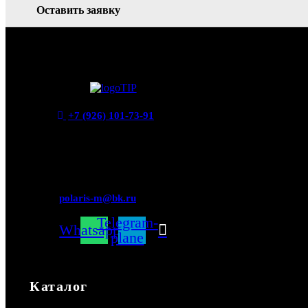
Оставить заявку
+7 (926) 101-73-91
Мытищи,
Новомытищинский просп.,
вл5
polaris-m@bk.ru
Telegram-
Whatsapp
plane
Каталог