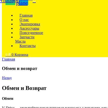
Whatsapp
plane
Главная
О нас
Экипировка
Аксессуары
Повседневное
Запчасти
Масла
Контакты
0
₽
0
Корзина
Главная
Обмен и возврат
Назад
Обмен и Возврат
Обмен
V-Drive — мультибрендовая торговая площадка с товарами дл