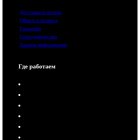
Доставка и оплата
Обмен и возврат
Гарантия
Сотрудничество
Защита информации
Где работаем
V-Drive moto в Туле
V-Drive moto в Сочи
V-Drive moto в Королёве
V-Drive moto в Самаре
V-Drive moto в Сергиевом Посаде
V-Drive moto в Мытищах