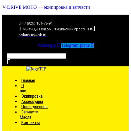
V-DRIVE MOTO — экипировка и запчасти
+7 (926) 101-73-91
Мытищи, Новомытищинский просп., вл5
polaris-m@bk.ru
Whatsapp
Telegram-plane
Связаться
Главная
О
нас
Экипировка
Аксессуары
Повседневное
Запчасти
Масла
Контакты