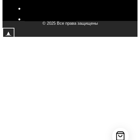
V-Drive moto в Мытищах
V-Drive moto в Химках
© 2025 Все права защищены
V-Drive moto в Подольске
▲
V-Drive moto в Казани
V-Drive moto в Москве