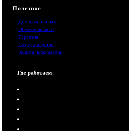
Полезное
Доставка и оплата
Обмен и возврат
Гарантия
Сотрудничество
Защита информации
Где работаем
V-Drive moto в Туле
V-Drive moto в Сочи
V-Drive moto в Королёве
V-Drive moto в Самаре
V-Drive moto в Сергиевом Посаде