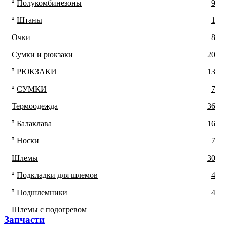
Полукомбинезоны
9
Штаны
1
Очки
8
Сумки и рюкзаки
20
РЮКЗАКИ
13
СУМКИ
7
Термоодежда
36
Балаклава
16
Носки
7
Шлемы
30
Подкладки для шлемов
4
Подшлемники
4
Шлемы с подогревом
Запчасти​