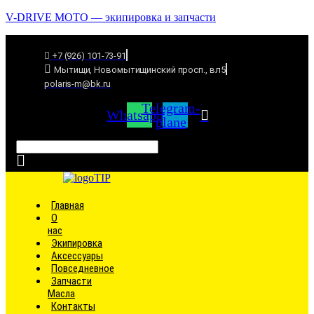
V-DRIVE MOTO — экипировка и запчасти
+7 (926) 101-73-91
Мытищи, Новомытищинский просп., вл5
polaris-m@bk.ru
Telegram-
Whatsapp
plane
Связаться
Главная
О
нас
Экипировка
Аксессуары
Повседневное
Запчасти
Масла
Контакты