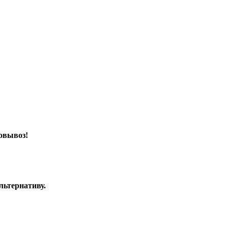
овывоз!
льтернативу.