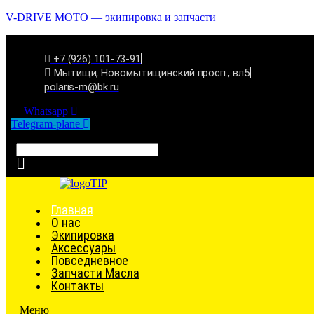
V-DRIVE MOTO — экипировка и запчасти
+7 (926) 101-73-91
Мытищи, Новомытищинский просп., вл5
polaris-m@bk.ru
Whatsapp
Telegram-plane
Связаться
Главная
О нас
Экипировка
Аксессуары
Повседневное
Запчасти Масла
Контакты
Меню