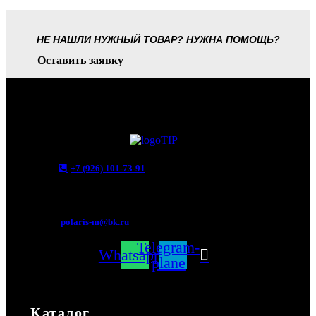
НЕ НАШЛИ НУЖНЫЙ ТОВАР? НУЖНА ПОМОЩЬ?
Оставить заявку
+7 (926) 101-73-91
Мытищи, Новомытищинский просп., вл5
polaris-m@bk.ru
Telegram-
Whatsapp
plane
Каталог