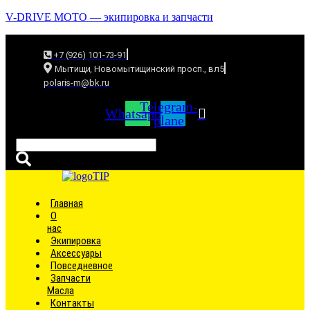
V-DRIVE MOTO — экипировка и запчасти
+7 (926) 101-73-91
Мытищи, Новомытищинский просп., вл5
polaris-m@bk.ru
Telegram-
Whatsapp
plane
Связаться
Главная
О
нас
Экипировка
Аксессуары
Повседневное
Запчасти
Масла
Контакты