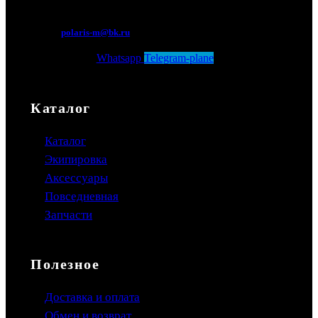
Мытищи, Новомытищинский просп., вл5
polaris-m@bk.ru
Whatsapp
Telegram-plane
Каталог
Каталог
Экипировка
Аксессуары
Повседневная
Запчасти
Полезное
Доставка и оплата
Обмен и возврат