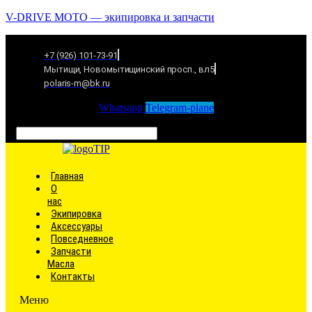
V-DRIVE MOTO — экипировка и запчасти
+7 (926) 101-73-91
Мытищи, Новомытищинский просп., вл5
polaris-m@bk.ru
Whatsapp
Telegram-plane
Связаться
Главная
О
нас
Экипировка
Аксессуары
Повседневное
Запчасти
Масла
Контакты
Меню