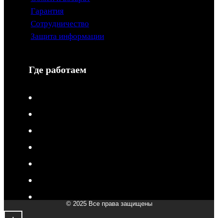
Гарантия
Сотрудничество
Защита информации
Где работаем
V-Drive moto в Туле
V-Drive moto в Сочи
V-Drive moto в Королёве
V-Drive moto в Самаре
V-Drive moto в Сергиевом Посаде
V-Drive moto в Мытищах
V-Drive moto в Химках
© 2025 Все права защищены
V-Drive moto в Подольске