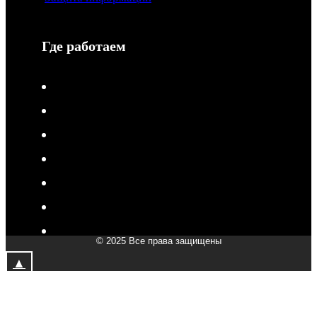
Где работаем
V-Drive moto в Туле
V-Drive moto в Сочи
V-Drive moto в Королёве
V-Drive moto в Самаре
V-Drive moto в Сергиевом Посаде
V-Drive moto в Мытищах
V-Drive moto в Химках
© 2025 Все права защищены
V-Drive moto в Подольске
▲
V-Drive moto в Казани
V-Drive moto в Москве