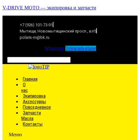
V-DRIVE MOTO — экипировка и запчасти
+7 (926) 101-73-91
Мытищи, Новомытищинский просп., вл5
polaris-m@bk.ru
Whatsapp
Telegram-plane
Связаться
Главная
О
нас
Экипировка
Аксессуары
Повседневное
Запчасти
Масла
Контакты
Меню