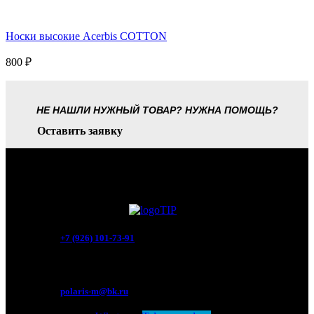
Носки высокие Acerbis COTTON
800
₽
НЕ НАШЛИ НУЖНЫЙ ТОВАР? НУЖНА ПОМОЩЬ?
Оставить заявку
+7 (926) 101-73-91
Мытищи, Новомытищинский просп., вл5
polaris-m@bk.ru