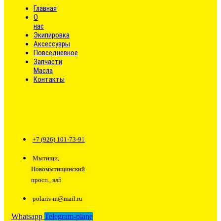
Главная
О
нас
Экипировка
Аксессуары
Повседневное
Запчасти
Масла
Контакты
+7 (926) 101-73-91
Мытищи,
Новомытищинский
просп., вл5
polaris-m@mail.ru
Whatsapp
Telegram-plane