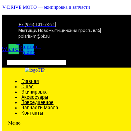
V-DRIVE MOTO — экипировка и запчасти
+7 (926) 101-73-91
Мытищи, Новомытищинский просп., вл5
polaris-m@bk.ru
Telegram-
Whatsapp
plane
Связаться
Главная
О нас
Экипировка
Аксессуары
Повседневное
Запчасти Масла
Контакты
Меню