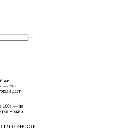
ой же
te — это
торый даёт
 и 100г — на
чатки можно
ЗАЩИЩЕННОСТЬ