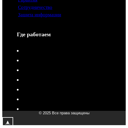
Сотрудничество
Защита информации
Где работаем
V-Drive moto в Туле
V-Drive moto в Сочи
V-Drive moto в Королёве
V-Drive moto в Самаре
V-Drive moto в Сергиевом Посаде
V-Drive moto в Мытищах
V-Drive moto в Химках
© 2025 Все права защищены
V-Drive moto в Подольске
▲