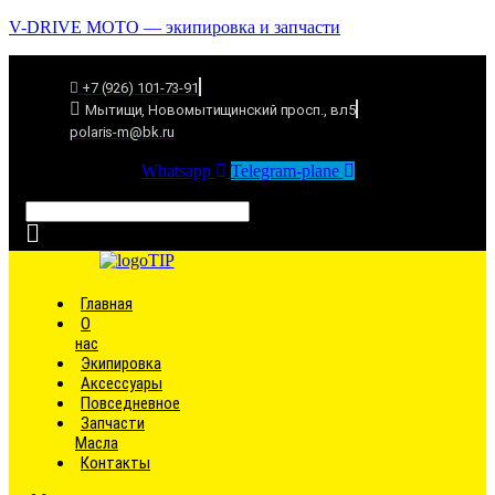
V-DRIVE MOTO — экипировка и запчасти
+7 (926) 101-73-91
Мытищи, Новомытищинский просп., вл5
polaris-m@bk.ru
Whatsapp
Telegram-plane
Связаться
Главная
О
нас
Экипировка
Аксессуары
Повседневное
Запчасти
Масла
Контакты