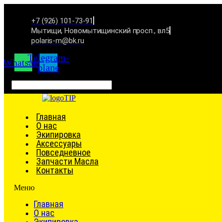
+7 (926) 101-73-91
Мытищи, Новомытищинский просп., вл5
polaris-m@bk.ru
Telegram-
Whatsapp
plane
Связаться
Главная
О нас
Экипировка
Аксессуары
Повседневное
Запчасти Масла
Контакты
Меню
Главная
О нас
Экипировка