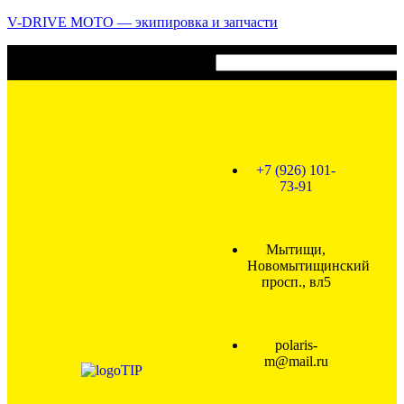
V-DRIVE MOTO — экипировка и запчасти
Связаться
+7 (926) 101-
73-91
Мытищи,
Новомытищинский
просп., вл5
polaris-
m@mail.ru