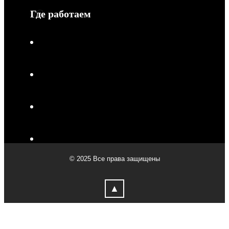
Где работаем
V-Drive moto в Туле
V-Drive moto в Сочи
V-Drive moto в Королёве
V-Drive moto в Самаре
© 2025 Все права защищены
V-Drive moto в Сергиевом Посаде
▲
V-Drive moto в Мытищах