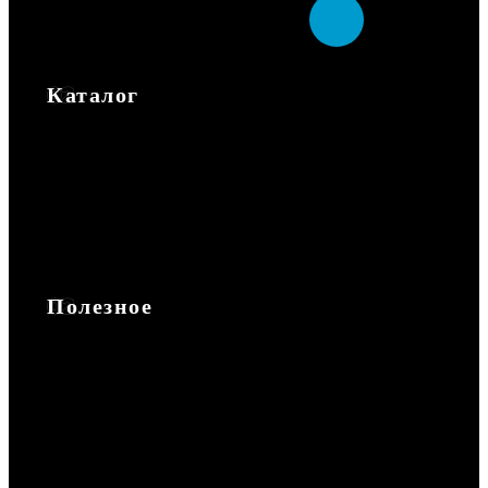
Каталог
Каталог
Экипировка
Аксессуары
Повседневная
Запчасти
Полезное
Доставка и оплата
Обмен и возврат
Гарантия
Сотрудничество
Защита информации