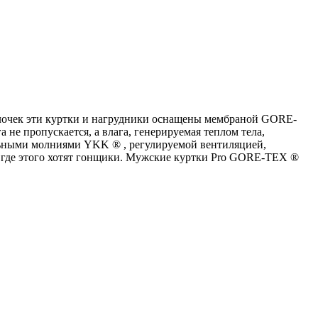
олочек эти куртки и нагрудники оснащены мембраной GORE-
е пропускается, а влага, генерируемая теплом тела,
льными молниями YKK ® , регулируемой вентиляцией,
где этого хотят гонщики. Мужские куртки Pro GORE-TEX ®