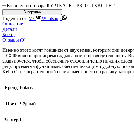
Количество товара КУРТКА JKT PRO GTXKC LE
В корзину
Поделиться:
Vk
Whatsapp
Описание
Детали
Бренд
Отзывы (0)
Именно этого хотят гонщики от двух имен, которым они дове
TEX ® водонепроницаемый/дышащий производительность. Всадни
эвакуируется, чтобы обеспечить сухость и тепло нижних сло
регулируемыми функциями, обеспечивающими удобную посадку
Keith Curtis ограниченной серии имеет цвета и графику, котор
Бренд
Polaris
Цвет
Чёрный
Размер
L