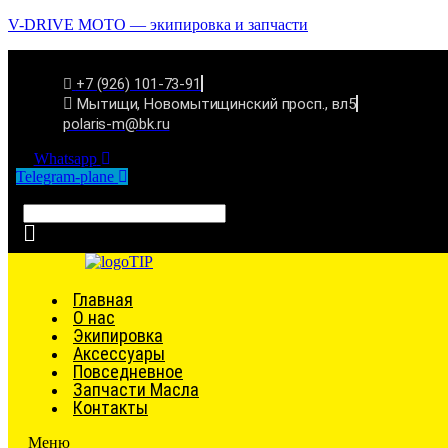
V-DRIVE MOTO — экипировка и запчасти
+7 (926) 101-73-91
Мытищи, Новомытищинский просп., вл5
polaris-m@bk.ru
Whatsapp
Telegram-plane
Связаться
Главная
О нас
Экипировка
Аксессуары
Повседневное
Запчасти Масла
Контакты
Меню