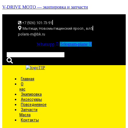
V-DRIVE MOTO — экипировка и запчасти
+7 (926) 101-73-91
Мытищи, Новомытищинский просп., вл5
polaris-m@bk.ru
Whatsapp
Telegram-plane
Связаться
Главная
О
нас
Экипировка
Аксессуары
Повседневное
Запчасти
Масла
Контакты