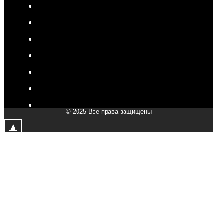
V-Drive moto в Туле
V-Drive moto в Сочи
V-Drive moto в Королёве
V-Drive moto в Самаре
V-Drive moto в Сергиевом Посаде
V-Drive moto в Мытищах
V-Drive moto в Химках
© 2025 Все права защищены
V-Drive moto в Подольске
▲
V-Drive moto в Казани
V-Drive moto в Москве