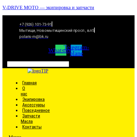
V-DRIVE MOTO — экипировка и запчасти
+7 (926) 101-73-91
Мытищи, Новомытищинский просп., вл5
polaris-m@bk.ru
Telegram-
Whatsapp
plane
Связаться
Главная
О
нас
Экипировка
Аксессуары
Повседневное
Запчасти
Масла
Контакты