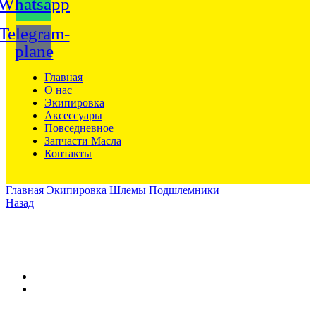
Whatsapp
Telegram-
plane
Главная
О нас
Экипировка
Аксессуары
Повседневное
Запчасти Масла
Контакты
Главная
Экипировка
Шлемы
Подшлемники
Назад