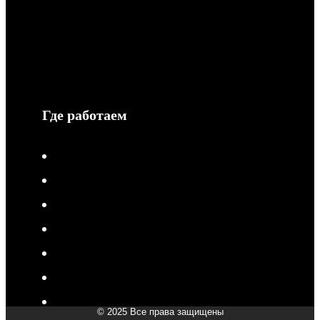
Обмен и возврат
Гарантия
Сотрудничество
Защита информации
Где работаем
V-Drive moto в Туле
V-Drive moto в Сочи
V-Drive moto в Королёве
V-Drive moto в Самаре
V-Drive moto в Сергиевом Посаде
V-Drive moto в Мытищах
V-Drive moto в Химках
© 2025 Все права защищены