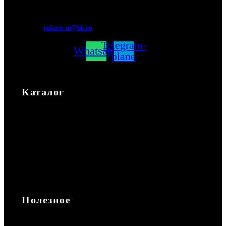
Мытищи, Новомытищинский просп., вл5
polaris-m@bk.ru
Telegram-
Whatsapp
plane
Каталог
Каталог
Экипировка
Аксессуары
Повседневная
Запчасти
Полезное
Доставка и оплата