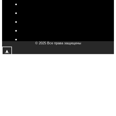
V-Drive moto в Королёве
V-Drive moto в Самаре
V-Drive moto в Сергиевом Посаде
V-Drive moto в Мытищах
V-Drive moto в Химках
© 2025 Все права защищены
V-Drive moto в Подольске
▲
V-Drive moto в Казани
V-Drive moto в Москве