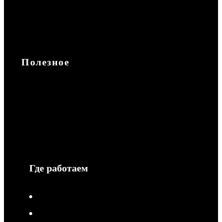
Аксессуары
Повседневная
Запчасти
Полезное
Доставка и оплата
Обмен и возврат
Гарантия
Сотрудничество
Защита информации
Где работаем
V-Drive moto в Туле
V-Drive moto в Сочи