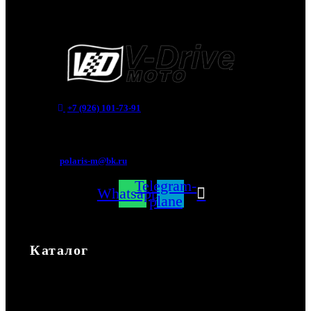
+7 (926) 101-73-91
Мытищи, Новомытищинский просп., вл5
polaris-m@bk.ru
Telegram-
Whatsapp
plane
Каталог
Каталог
Экипировка