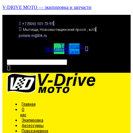
V-DRIVE MOTO — экипировка и запчасти
+7 (926) 101-73-91
Мытищи, Новомытищинский просп., вл5
polaris-m@bk.ru
Telegram-
Whatsapp
plane
Связаться
Главная
О
нас
Экипировка
Аксессуары
Повседневное