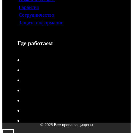
Гарантия
Сотрудничество
Защита информации
Где работаем
V-Drive moto в Туле
V-Drive moto в Сочи
V-Drive moto в Королёве
V-Drive moto в Самаре
V-Drive moto в Сергиевом Посаде
V-Drive moto в Мытищах
V-Drive moto в Химках
© 2025 Все права защищены
V-Drive moto в Подольске