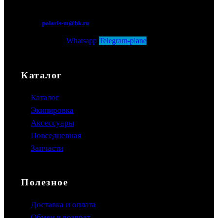
Мытищи, Новомытищинский просп., вл5
polaris-m@bk.ru
Whatsapp
Telegram-plane
Каталог
Каталог
Экипировка
Аксессуары
Повседневная
Запчасти
Полезное
Доставка и оплата
Обмен и возврат