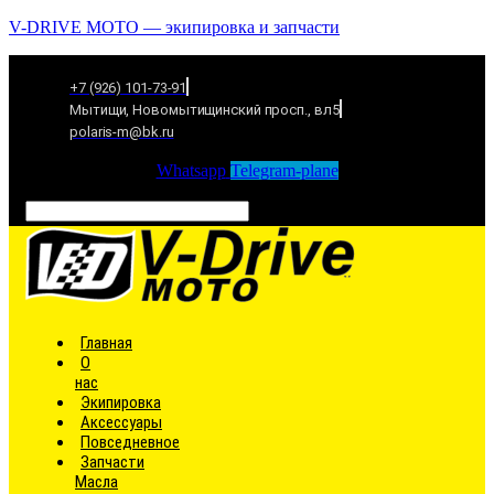
V-DRIVE MOTO — экипировка и запчасти
+7 (926) 101-73-91
Мытищи, Новомытищинский просп., вл5
polaris-m@bk.ru
Whatsapp
Telegram-plane
Связаться
Главная
О
нас
Экипировка
Аксессуары
Повседневное
Запчасти
Масла