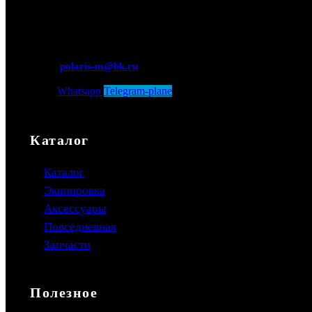
Мытищи,
Новомытищинский просп.,
вл5
polaris-m@bk.ru
Whatsapp
Telegram-plane
Каталог
Каталог
Экипировка
Аксессуары
Повседневная
Запчасти
Полезное