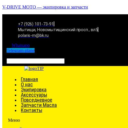
V-DRIVE MOTO — экипировка и запчасти
+7 (926) 101-73-91
Мытищи, Новомытищинский просп., вл5
polaris-m@bk.ru
Whatsapp
Telegram-plane
Связаться
Главная
О нас
Экипировка
Аксессуары
Повседневное
Запчасти Масла
Контакты
Меню