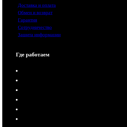
Доставка и оплата
Обмен и возврат
Гарантия
Сотрудничество
Защита информации
Где работаем
V-Drive moto в Туле
V-Drive moto в Сочи
V-Drive moto в Королёве
V-Drive moto в Самаре
V-Drive moto в Сергиевом Посаде
V-Drive moto в Мытищах