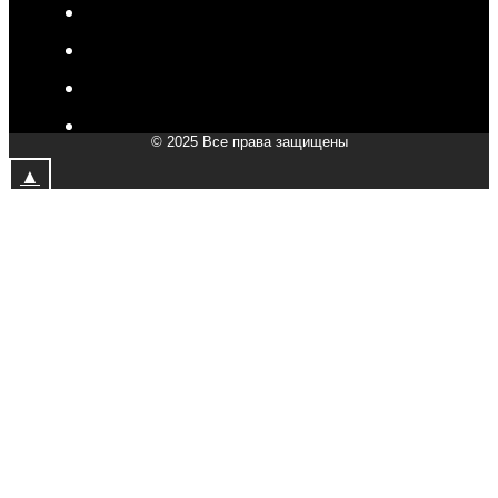
V-Drive moto в Самаре
V-Drive moto в Сергиевом Посаде
V-Drive moto в Мытищах
V-Drive moto в Химках
© 2025 Все права защищены
V-Drive moto в Подольске
▲
V-Drive moto в Казани
V-Drive moto в Москве