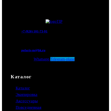
+7 (926) 101-73-91
Мытищи, Новомытищинский просп., вл5
polaris-m@bk.ru
Whatsapp
Telegram-plane
Каталог
Каталог
Экипировка
Аксессуары
Повседневная