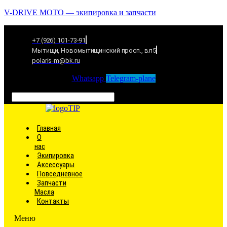
V-DRIVE MOTO — экипировка и запчасти
+7 (926) 101-73-91
Мытищи, Новомытищинский просп., вл5
polaris-m@bk.ru
Whatsapp
Telegram-plane
Связаться
Главная
О
нас
Экипировка
Аксессуары
Повседневное
Запчасти
Масла
Контакты
Меню