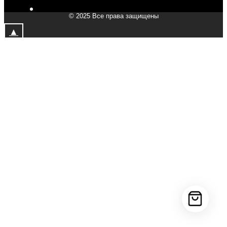
V-Drive moto в Химках
© 2025 Все права защищены
V-Drive moto в Подольске
▲
V-Drive moto в Казани
V-Drive moto в Москве