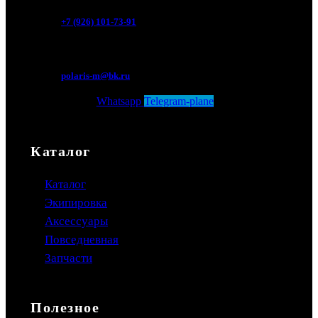
+7 (926) 101-73-91
Мытищи, Новомытищинский просп., вл5
polaris-m@bk.ru
Whatsapp
Telegram-plane
Каталог
Каталог
Экипировка
Аксессуары
Повседневная
Запчасти
Полезное