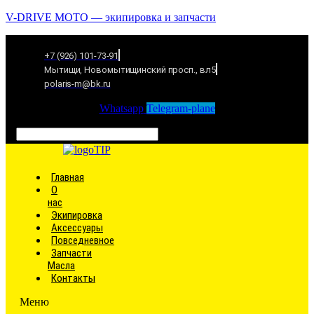
V-DRIVE MOTO — экипировка и запчасти
+7 (926) 101-73-91
Мытищи, Новомытищинский просп., вл5
polaris-m@bk.ru
Whatsapp
Telegram-plane
Связаться
Главная
О
нас
Экипировка
Аксессуары
Повседневное
Запчасти
Масла
Контакты
Меню