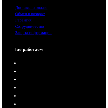
Доставка и оплата
Обмен и возврат
Гарантия
Сотрудничество
Защита информации
Где работаем
V-Drive moto в Туле
V-Drive moto в Сочи
V-Drive moto в Королёве
V-Drive moto в Самаре
V-Drive moto в Сергиевом Посаде
V-Drive moto в Мытищах