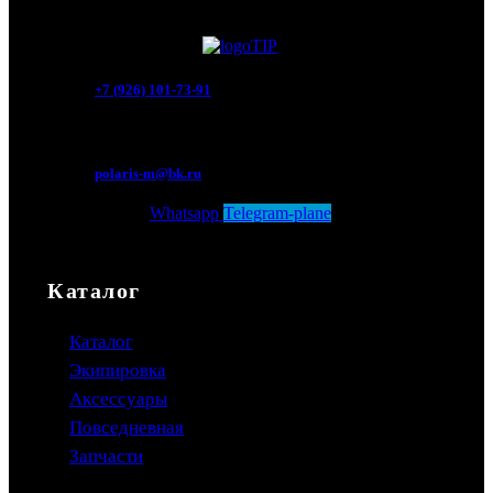
+7 (926) 101-73-91
Мытищи, Новомытищинский просп., вл5
polaris-m@bk.ru
Whatsapp
Telegram-plane
Каталог
Каталог
Экипировка
Аксессуары
Повседневная
Запчасти