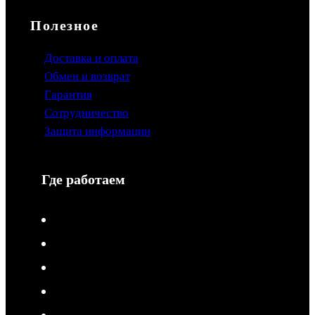
Полезное
Доставка и оплата
Обмен и возврат
Гарантия
Сотрудничество
Защита информации
Где работаем
V-Drive moto в Туле
V-Drive moto в Сочи
V-Drive moto в Королёве
V-Drive moto в Самаре
V-Drive moto в Сергиевом Посаде