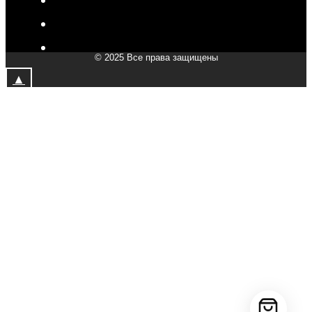
V-Drive moto в Мытищах
V-Drive moto в Химках
© 2025 Все права защищены
V-Drive moto в Подольске
▲
V-Drive moto в Казани
V-Drive moto в Москве