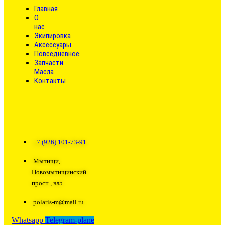
Главная
О
нас
Экипировка
Аксессуары
Повседневное
Запчасти
Масла
Контакты
+7 (926) 101-73-91
Мытищи,
Новомытищинский
просп., вл5
polaris-m@mail.ru
Whatsapp
Telegram-plane