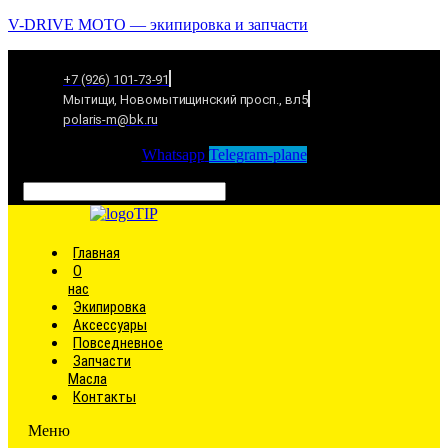
V-DRIVE MOTO — экипировка и запчасти
+7 (926) 101-73-91
Мытищи, Новомытищинский просп., вл5
polaris-m@bk.ru
Whatsapp
Telegram-plane
Связаться
Главная
О
нас
Экипировка
Аксессуары
Повседневное
Запчасти
Масла
Контакты
Меню