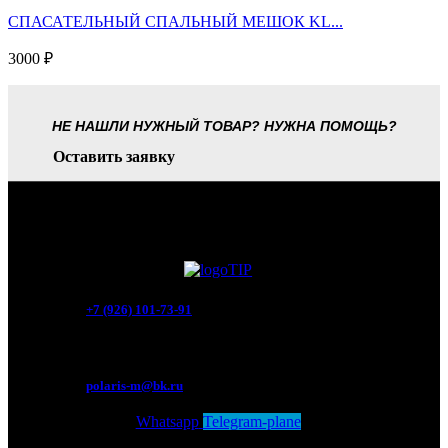
СПАСАТЕЛЬНЫЙ СПАЛЬНЫЙ МЕШОК KL...
3000
₽
НЕ НАШЛИ НУЖНЫЙ ТОВАР? НУЖНА ПОМОЩЬ?
Оставить заявку
+7 (926) 101-73-91
Мытищи, Новомытищинский просп., вл5
polaris-m@bk.ru
Whatsapp
Telegram-plane