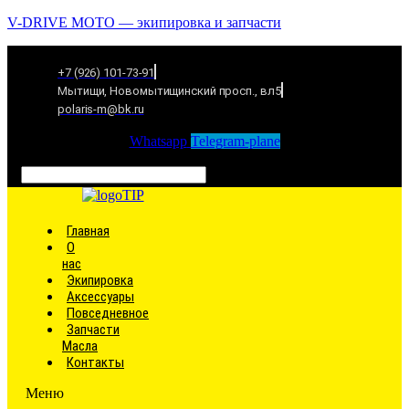
V-DRIVE MOTO — экипировка и запчасти
+7 (926) 101-73-91
Мытищи, Новомытищинский просп., вл5
polaris-m@bk.ru
Whatsapp
Telegram-plane
Связаться
Главная
О
нас
Экипировка
Аксессуары
Повседневное
Запчасти
Масла
Контакты
Меню