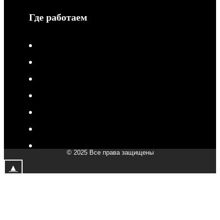
Где работаем
V-Drive moto в Туле
V-Drive moto в Сочи
V-Drive moto в Королёве
V-Drive moto в Самаре
V-Drive moto в Сергиевом Посаде
V-Drive moto в Мытищах
V-Drive moto в Химках
© 2025 Все права защищены
V-Drive moto в Подольске
▲
V-Drive moto в Казани
V-Drive moto в Москве