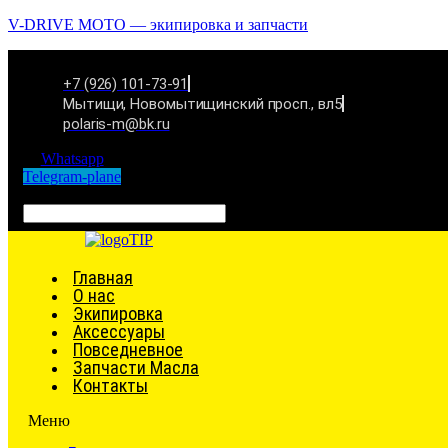
V-DRIVE MOTO — экипировка и запчасти
+7 (926) 101-73-91
Мытищи, Новомытищинский просп., вл5
polaris-m@bk.ru
Whatsapp
Telegram-plane
Связаться
Главная
О нас
Экипировка
Аксессуары
Повседневное
Запчасти Масла
Контакты
Меню