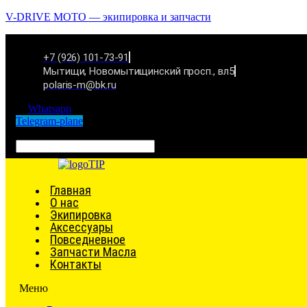
V-DRIVE MOTO — экипировка и запчасти
+7 (926) 101-73-91
Мытищи, Новомытищинский просп., вл5
polaris-m@bk.ru
Whatsapp
Telegram-plane
Связаться
Главная
О нас
Экипировка
Аксессуары
Повседневное
Запчасти Масла
Контакты
Меню