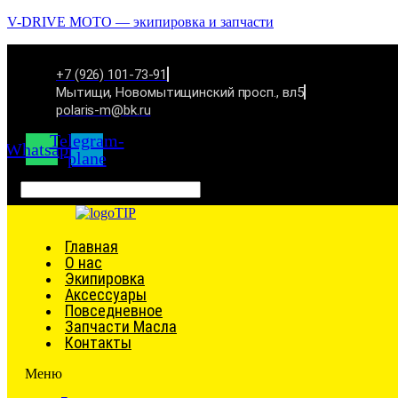
V-DRIVE MOTO — экипировка и запчасти
+7 (926) 101-73-91
Мытищи, Новомытищинский просп., вл5
polaris-m@bk.ru
Telegram-
Whatsapp
plane
Связаться
Главная
О нас
Экипировка
Аксессуары
Повседневное
Запчасти Масла
Контакты
Меню