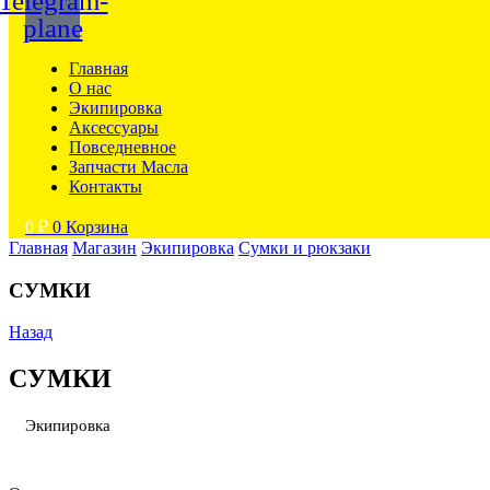
Telegram-
plane
Главная
О нас
Экипировка
Аксессуары
Повседневное
Запчасти Масла
Контакты
0
₽
0
Корзина
Главная
Магазин
Экипировка
Сумки и рюкзаки
СУМКИ
Назад
СУМКИ
Экипировка