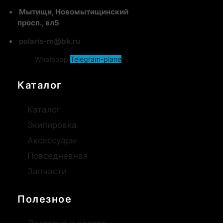
Мытищи, Новомытищинский
просп., вл5
polaris-m@bk.ru
Whatsapp
Telegram-plane
Каталог
Каталог
Экипировка
Аксессуары
Повседневная
Запчасти
Полезное