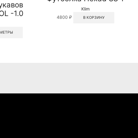
укавов
Klim
L -1.0
4800
₽
В КОРЗИНУ
Этот
АМЕТРЫ
товар
имеет
несколько
вариаций.
Опции
можно
выбрать
на
странице
товара.