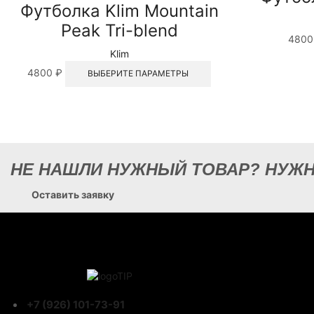
Футболка Klim Mountain
Peak Tri-blend
480
Klim
Этот
4800
₽
ВЫБЕРИТЕ ПАРАМЕТРЫ
товар
имеет
несколько
вариаций.
Опции
можно
выбрать
НЕ НАШЛИ НУЖНЫЙ ТОВАР? НУЖ
на
странице
Оставить заявку
товара.
+7 (926) 101-73-91