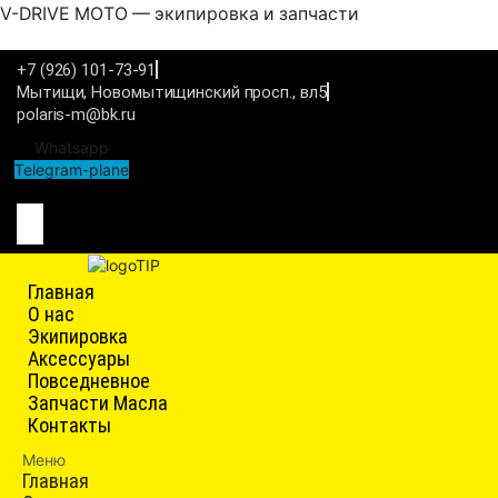
V-DRIVE MOTO — экипировка и запчасти
+7 (926) 101-73-91
Мытищи, Новомытищинский просп., вл5
polaris-m@bk.ru
Whatsapp
Telegram-plane
Связаться
Главная
О нас
Экипировка
Аксессуары
Повседневное
Запчасти Масла
Контакты
Меню
Главная