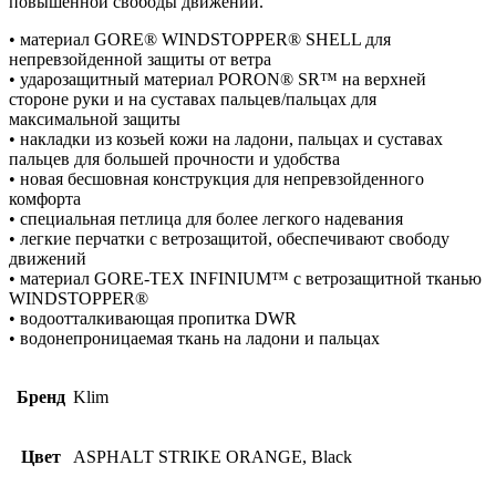
повышенной свободы движений.
• материал GORE® WINDSTOPPER® SHELL для
непревзойденной защиты от ветра
• ударозащитный материал PORON® SR™ на верхней
стороне руки и на суставах пальцев/пальцах для
максимальной защиты
• накладки из козьей кожи на ладони, пальцах и суставах
пальцев для большей прочности и удобства
• новая бесшовная конструкция для непревзойденного
комфорта
• специальная петлица для более легкого надевания
• легкие перчатки с ветрозащитой, обеспечивают свободу
движений
• материал GORE-TEX INFINIUM™ с ветрозащитной тканью
WINDSTOPPER®
• водоотталкивающая пропитка DWR
• водонепроницаемая ткань на ладони и пальцах
Бренд
Klim
Цвет
ASPHALT STRIKE ORANGE, Black