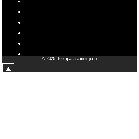
V-Drive moto в Сочи
V-Drive moto в Королёве
V-Drive moto в Самаре
V-Drive moto в Сергиевом Посаде
V-Drive moto в Мытищах
V-Drive moto в Химках
© 2025 Все права защищены
V-Drive moto в Подольске
▲
V-Drive moto в Казани
V-Drive moto в Москве