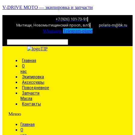
V-DRIVE MOTO — экипировка и запчасти
+7 (926) 101-73-91
Мытищи, Новомытищинский просп., вл5
polaris-m@bk.ru
Whatsapp
Telegram-plane
Связаться
Главная
О
нас
Экипировка
Аксессуары
Повседневное
Запчасти
Масла
Контакты
Меню
Главная
О