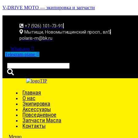
V-DRIVE MOTO — экипировка и запчасти
+7 (926) 101-73-91
Мытищи, Новомытищинский просп., вл5
polaris-m@bk.ru
Whatsapp
Telegram-plane
Связаться
Главная
О нас
Экипировка
Аксессуары
Повседневное
Запчасти Масла
Контакты
Меню