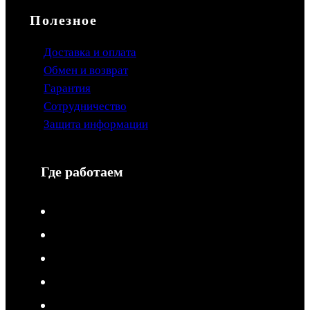
Полезное
Доставка и оплата
Обмен и возврат
Гарантия
Сотрудничество
Защита информации
Где работаем
V-Drive moto в Туле
V-Drive moto в Сочи
V-Drive moto в Королёве
V-Drive moto в Самаре
V-Drive moto в Сергиевом Посаде