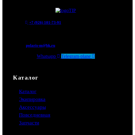
+7 (926) 101-73-91
Мытищи, Новомытищинский просп., вл5
polaris-m@bk.ru
Whatsapp
Telegram-plane
Каталог
Каталог
Экипировка
Аксессуары
Повседневная
Запчасти