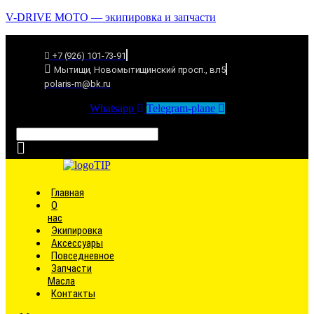
V-DRIVE MOTO — экипировка и запчасти
+7 (926) 101-73-91
Мытищи, Новомытищинский просп., вл5
polaris-m@bk.ru
Whatsapp
Telegram-plane
Связаться
Главная
О
нас
Экипировка
Аксессуары
Повседневное
Запчасти
Масла
Контакты