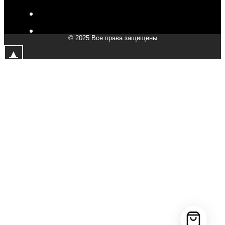
V-Drive moto в Мытищах
V-Drive moto в Химках
© 2025 Все права защищены
V-Drive moto в Подольске
▲
V-Drive moto в Казани
V-Drive moto в Москве