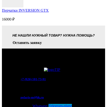
Перчатки INVERSION GTX
16000
₽
НЕ НАШЛИ НУЖНЫЙ ТОВАР? НУЖНА ПОМОЩЬ?
Оставить заявку
+7 (926) 101-73-91
Мытищи, Новомытищинский просп., вл5
polaris-m@bk.ru
Whatsapp
Telegram-plane