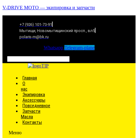
V-DRIVE MOTO — экипировка и запчасти
+7 (926) 101-73-91
Мытищи, Новомытищинский просп., вл5
polaris-m@bk.ru
Whatsapp
Telegram-plane
Связаться
Главная
О
нас
Экипировка
Аксессуары
Повседневное
Запчасти
Масла
Контакты
Меню