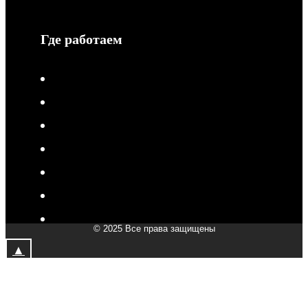
Где работаем
V-Drive moto в Туле
V-Drive moto в Сочи
V-Drive moto в Королёве
V-Drive moto в Самаре
V-Drive moto в Сергиевом Посаде
V-Drive moto в Мытищах
V-Drive moto в Химках
© 2025 Все права защищены
V-Drive moto в Подольске
▲
V-Drive moto в Казани
V-Drive moto в Москве