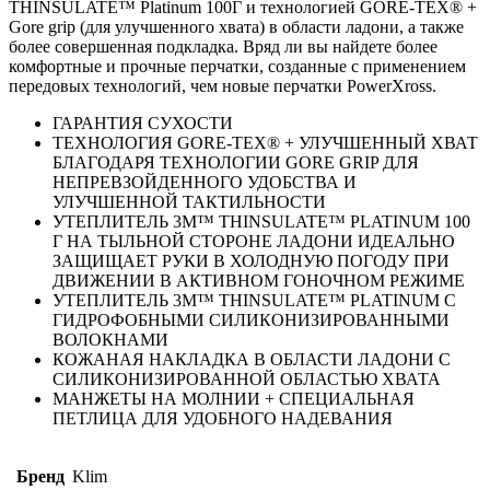
THINSULATE™ Platinum 100Г и технологией GORE-TEX® +
Gore grip (для улучшенного хвата) в области ладони, а также
более совершенная подкладка. Вряд ли вы найдете более
комфортные и прочные перчатки, созданные с применением
передовых технологий, чем новые перчатки PowerXross.
ГАРАНТИЯ СУХОСТИ
ТЕХНОЛОГИЯ GORE-TEX® + УЛУЧШЕННЫЙ ХВАТ
БЛАГОДАРЯ ТЕХНОЛОГИИ GORE GRIP ДЛЯ
НЕПРЕВЗОЙДЕННОГО УДОБСТВА И
УЛУЧШЕННОЙ ТАКТИЛЬНОСТИ
УТЕПЛИТЕЛЬ 3M™ THINSULATE™ PLATINUM 100
Г НА ТЫЛЬНОЙ СТОРОНЕ ЛАДОНИ ИДЕАЛЬНО
ЗАЩИЩАЕТ РУКИ В ХОЛОДНУЮ ПОГОДУ ПРИ
ДВИЖЕНИИ В АКТИВНОМ ГОНОЧНОМ РЕЖИМЕ
УТЕПЛИТЕЛЬ 3M™ THINSULATE™ PLATINUM С
ГИДРОФОБНЫМИ СИЛИКОНИЗИРОВАННЫМИ
ВОЛОКНАМИ
КОЖАНАЯ НАКЛАДКА В ОБЛАСТИ ЛАДОНИ С
СИЛИКОНИЗИРОВАННОЙ ОБЛАСТЬЮ ХВАТА
МАНЖЕТЫ НА МОЛНИИ + СПЕЦИАЛЬНАЯ
ПЕТЛИЦА ДЛЯ УДОБНОГО НАДЕВАНИЯ
Бренд
Klim