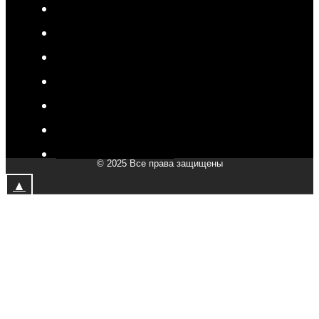
V-Drive moto в Туле
V-Drive moto в Сочи
V-Drive moto в Королёве
V-Drive moto в Самаре
V-Drive moto в Сергиевом Посаде
V-Drive moto в Мытищах
V-Drive moto в Химках
© 2025 Все права защищены
V-Drive moto в Подольске
▲
V-Drive moto в Казани
V-Drive moto в Москве