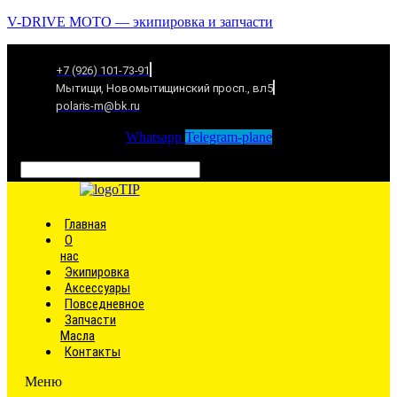
V-DRIVE MOTO — экипировка и запчасти
+7 (926) 101-73-91
Мытищи, Новомытищинский просп., вл5
polaris-m@bk.ru
Whatsapp
Telegram-plane
Связаться
Главная
О
нас
Экипировка
Аксессуары
Повседневное
Запчасти
Масла
Контакты
Меню