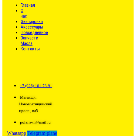
Главная
О
нас
Экипировка
Аксессуары
Повседневное
Запчасти
Масла
Контакты
+7 (926) 101-73-91
Мытищи,
Новомытищинский
просп., вл5
polaris-m@mail.ru
Whatsapp
Telegram-plane