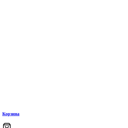
V-Drive moto в Казани
V-Drive moto в Москве
Корзина