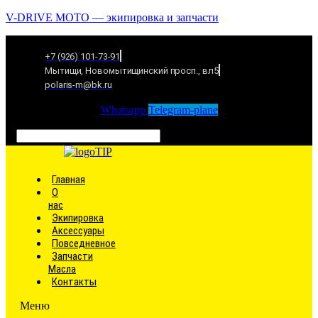
V-DRIVE MOTO — экипировка и запчасти
+7 (926) 101-73-91
Мытищи, Новомытищинский просп., вл5
polaris-m@bk.ru
Whatsapp
Telegram-plane
Связаться
Главная
О
нас
Экипировка
Аксессуары
Повседневное
Запчасти
Масла
Контакты
Меню