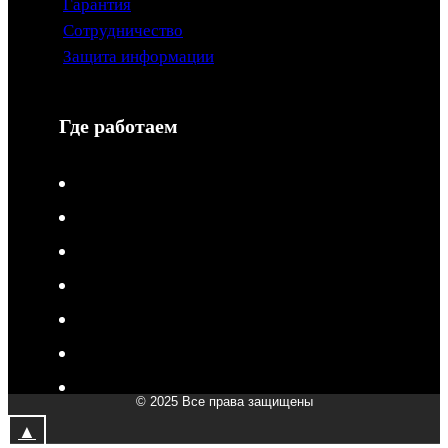
Гарантия
Сотрудничество
Защита информации
Где работаем
V-Drive moto в Туле
V-Drive moto в Сочи
V-Drive moto в Королёве
V-Drive moto в Самаре
V-Drive moto в Сергиевом Посаде
V-Drive moto в Мытищах
V-Drive moto в Химках
© 2025 Все права защищены
V-Drive moto в Подольске
▲