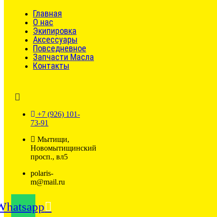
Главная
О нас
Экипировка
Аксессуары
Повседневное
Запчасти Масла
Контакты
+7 (926) 101-
73-91
Мытищи,
Новомытищинский
просп., вл5
polaris-
m@mail.ru
Whatsapp