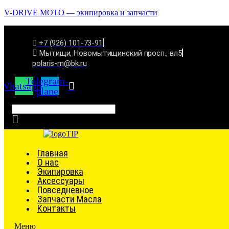
V-DRIVE MOTO — экипировка и запчасти
+7 (926) 101-73-91
Мытищи, Новомытищинский просп., вл5
polaris-m@bk.ru
Telegram-
Whatsapp
plane
Связаться
Главная
О нас
Экипировка
Аксессуары
Повседневное
Запчасти Масла
Контакты
Меню