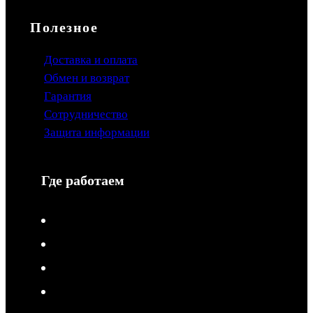
Полезное
Доставка и оплата
Обмен и возврат
Гарантия
Сотрудничество
Защита информации
Где работаем
V-Drive moto в Туле
V-Drive moto в Сочи
V-Drive moto в Королёве
V-Drive moto в Самаре