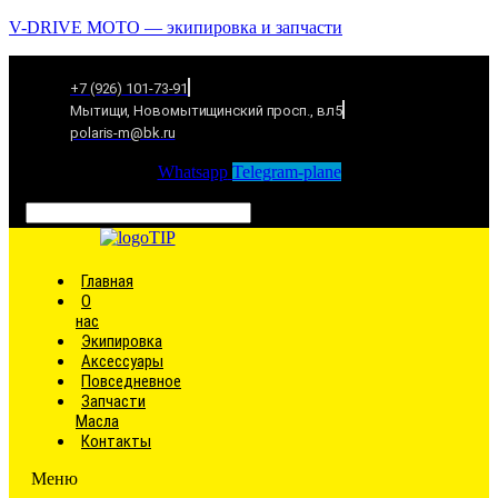
V-DRIVE MOTO — экипировка и запчасти
+7 (926) 101-73-91
Мытищи, Новомытищинский просп., вл5
polaris-m@bk.ru
Whatsapp
Telegram-plane
Связаться
Главная
О
нас
Экипировка
Аксессуары
Повседневное
Запчасти
Масла
Контакты
Меню