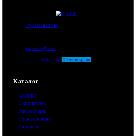
+7 (926) 101-73-91
Мытищи, Новомытищинский просп., вл5
polaris-m@bk.ru
Whatsapp
Telegram-plane
Каталог
Каталог
Экипировка
Аксессуары
Повседневная
Запчасти