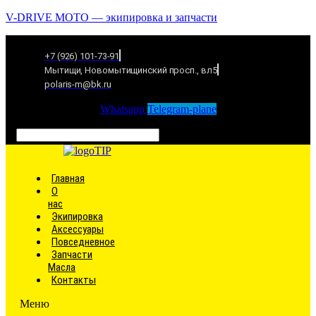
V-DRIVE MOTO — экипировка и запчасти
+7 (926) 101-73-91
Мытищи, Новомытищинский просп., вл5
polaris-m@bk.ru
Whatsapp
Telegram-plane
Связаться
Главная
О
нас
Экипировка
Аксессуары
Повседневное
Запчасти
Масла
Контакты
Меню