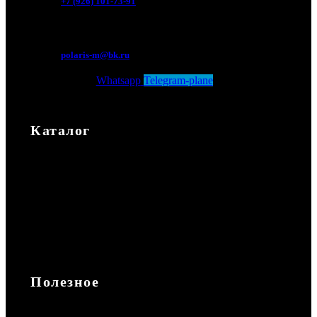
+7 (926) 101-73-91
Мытищи, Новомытищинский просп., вл5
polaris-m@bk.ru
Whatsapp
Telegram-plane
Каталог
Каталог
Экипировка
Аксессуары
Повседневная
Запчасти
Полезное
Доставка и оплата