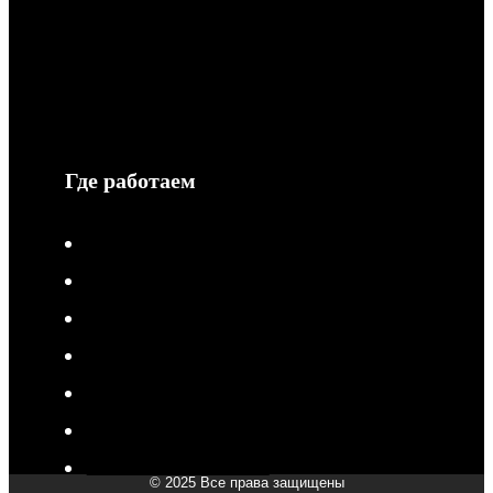
Обмен и возврат
Гарантия
Сотрудничество
Защита информации
Где работаем
V-Drive moto в Туле
V-Drive moto в Сочи
V-Drive moto в Королёве
V-Drive moto в Самаре
V-Drive moto в Сергиевом Посаде
V-Drive moto в Мытищах
V-Drive moto в Химках
© 2025 Все права защищены