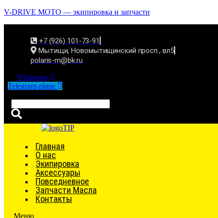
V-DRIVE MOTO — экипировка и запчасти
+7 (926) 101-73-91
Мытищи, Новомытищинский просп., вл5
polaris-m@bk.ru
Whatsapp
Telegram-plane
Связаться
Главная
О нас
Экипировка
Аксессуары
Повседневное
Запчасти Масла
Контакты
Меню