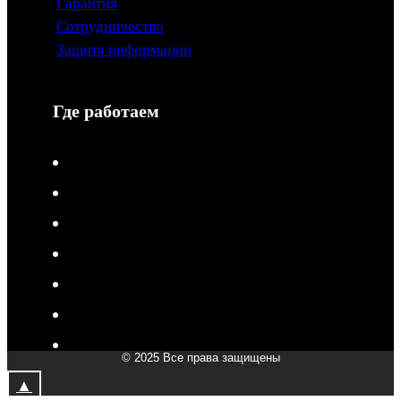
Гарантия
Сотрудничество
Защита информации
Где работаем
V-Drive moto в Туле
V-Drive moto в Сочи
V-Drive moto в Королёве
V-Drive moto в Самаре
V-Drive moto в Сергиевом Посаде
V-Drive moto в Мытищах
V-Drive moto в Химках
© 2025 Все права защищены
V-Drive moto в Подольске
▲