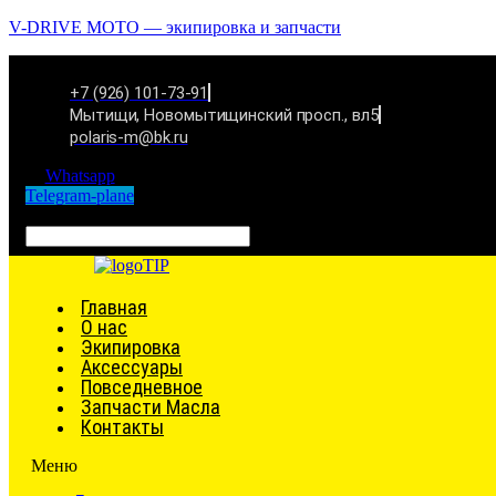
V-DRIVE MOTO — экипировка и запчасти
+7 (926) 101-73-91
Мытищи, Новомытищинский просп., вл5
polaris-m@bk.ru
Whatsapp
Telegram-plane
Связаться
Главная
О нас
Экипировка
Аксессуары
Повседневное
Запчасти Масла
Контакты
Меню