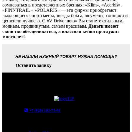
сомневаться в представленных брендах: «Klim», «Acerbis»,
«FINNTRAIL», «POLARIS» — эти фирмы приобретают
выдающиеся спортсмены, звёзды бокса, шоумены, гонщики и
ценители лучшего. С «V Drive moto» Вы станете стильным,
модным, продвинутым, самым красивым.
Деньги имеют
свойство обесцениваться, а классная кепка прослужит
много лет!
НЕ НАШЛИ НУЖНЫЙ ТОВАР? НУЖНА ПОМОЩЬ?
Оставить заявку
+7 (926) 101-73-91
Мытищи, Новомытищинский просп., вл5