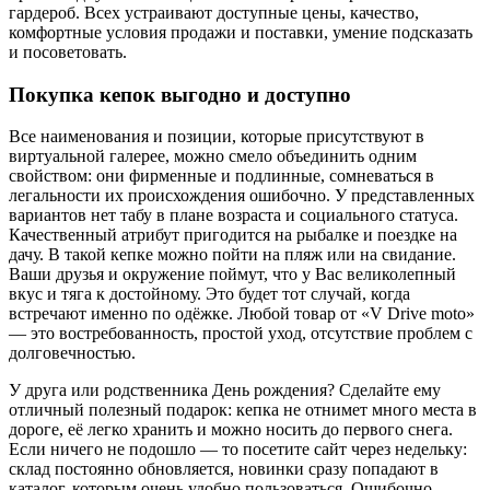
гардероб. Всех устраивают доступные цены, качество,
комфортные условия продажи и поставки, умение подсказать
и посоветовать.
Покупка кепок выгодно и доступно
Все наименования и позиции, которые присутствуют в
виртуальной галерее, можно смело объединить одним
свойством: они фирменные и подлинные, сомневаться в
легальности их происхождения ошибочно. У представленных
вариантов нет табу в плане возраста и социального статуса.
Качественный атрибут пригодится на рыбалке и поездке на
дачу. В такой кепке можно пойти на пляж или на свидание.
Ваши друзья и окружение поймут, что у Вас великолепный
вкус и тяга к достойному. Это будет тот случай, когда
встречают именно по одёжке. Любой товар от «V Drive moto»
— это востребованность, простой уход, отсутствие проблем с
долговечностью.
У друга или родственника День рождения? Сделайте ему
отличный полезный подарок: кепка не отнимет много места в
дороге, её легко хранить и можно носить до первого снега.
Если ничего не подошло — то посетите сайт через недельку:
склад постоянно обновляется, новинки сразу попадают в
каталог, которым очень удобно пользоваться. Ошибочно