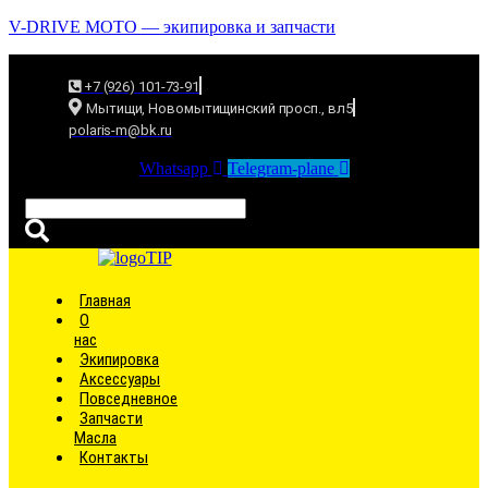
V-DRIVE MOTO — экипировка и запчасти
+7 (926) 101-73-91
Мытищи, Новомытищинский просп., вл5
polaris-m@bk.ru
Whatsapp
Telegram-plane
Связаться
Главная
О
нас
Экипировка
Аксессуары
Повседневное
Запчасти
Масла
Контакты