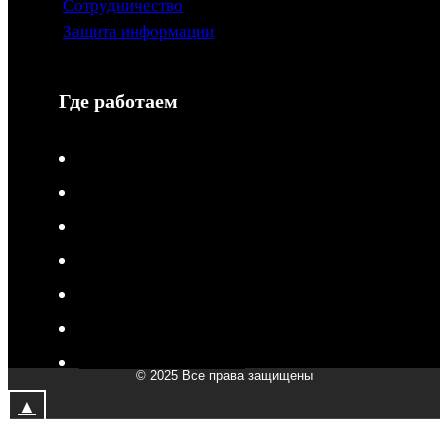
Сотрудничество
Защита информации
Где работаем
V-Drive moto в Туле
V-Drive moto в Сочи
V-Drive moto в Королёве
V-Drive moto в Самаре
V-Drive moto в Сергиевом Посаде
V-Drive moto в Мытищах
V-Drive moto в Химках
© 2025 Все права защищены
V-Drive moto в Подольске
▲
V-Drive moto в Казани