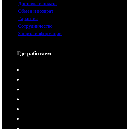
Доставка и оплата
Обмен и возврат
Гарантия
Сотрудничество
Защита информации
Где работаем
V-Drive moto в Туле
V-Drive moto в Сочи
V-Drive moto в Королёве
V-Drive moto в Самаре
V-Drive moto в Сергиевом Посаде
V-Drive moto в Мытищах
V-Drive moto в Химках