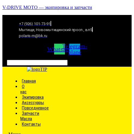
V-DRIVE MOTO — экипировка и запчасти
+7 (926) 101-73-91
Мытищи, Новомытищинский просп., вл5
polaris-m@bk.ru
Telegram-
Whatsapp
plane
Связаться
Главная
О
нас
Экипировка
Аксессуары
Повседневное
Запчасти
Масла
Контакты