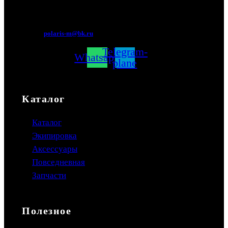
Мытищи, Новомытищинский просп., вл5
polaris-m@bk.ru
Telegram-
Whatsapp
plane
Каталог
Каталог
Экипировка
Аксессуары
Повседневная
Запчасти
Полезное