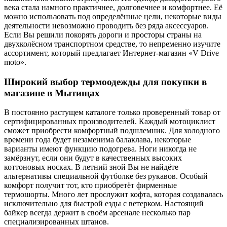
века стала намного практичнее, долговечнее и комфортнее. Её
можно использовать под определённые цели, некоторые виды
деятельности невозможно проводить без ряда аксессуаров.
Если Вы решили покорять дороги и просторы страны на
двухколёсном транспортном средстве, то непременно изучите
ассортимент, который предлагает Интернет-магазин «V Drive
moto».
Широкий выбор термоодежды для покупки в
магазине в Мытищах
В постоянно растущем каталоге только проверенный товар от
сертифицированных производителей. Каждый мотоциклист
сможет приобрести комфортный подшлемник. Для холодного
времени года будет незаменима балаклава, некоторые
варианты имеют функцию подогрева. Ноги никогда не
замёрзнут, если они будут в качественных высоких
коттоновых носках. В летний зной Вы не найдёте
альтернативы специальной футболке без рукавов. Особый
комфорт получит тот, кто приобретёт фирменные
термошорты. Много лет прослужит кофта, которая создавалась
исключительно для быстрой езды с ветерком. Настоящий
байкер всегда держит в своём арсенале несколько пар
специализированных штанов.