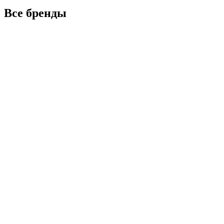
выбрать
Все бренды
на
странице
товара.