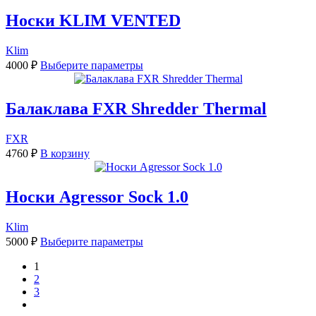
Носки KLIM VENTED
Klim
Этот
4000
₽
Выберите параметры
товар
имеет
несколько
Балаклава FXR Shredder Thermal
вариаций.
Опции
FXR
можно
выбрать
4760
₽
В корзину
на
странице
товара.
Носки Agressor Sock 1.0
Klim
Этот
5000
₽
Выберите параметры
товар
имеет
1
несколько
2
вариаций.
3
Опции
next
можно